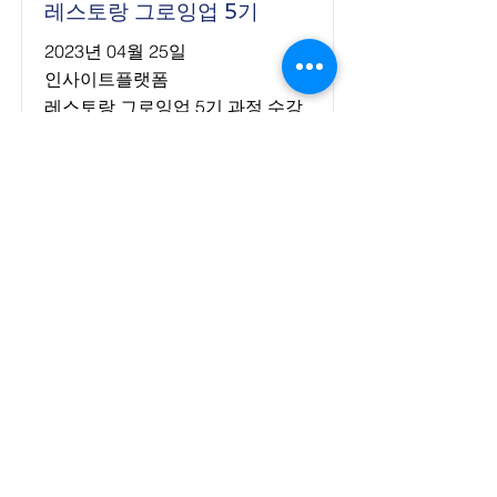
레스토랑 그로잉업 5기
2023년 04월 25일
인사이트플랫폼
레스토랑 그로잉업 5기 과정 수강
생
외식 매장 운영을 성정하기 위해서
필요한 외식 IT 및 디지털서비스에
대한 안내. 잘하고 있는 외식기업
들의 데이터 활용 사례등에 대한
설명을 했던 강연