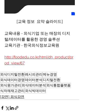
[교육 정보  요약 슬라이드]
교육내용 - 외식기업 또는 매장의 디지
털/데이터를 활용한 경영 솔루션 
교육기관 - 한국외식정보교육원 
http://foodedu.co.kr/html/dh_product/pr
od_view/67
외식디지털전환
레시피관리
메뉴경영
외식데이터경영
데이터분석
디지털전환
외식원가관리
외식데이터분석
외식통합플랫폼
식자재재고관리
외식빅데이터
[강연] 외식강연