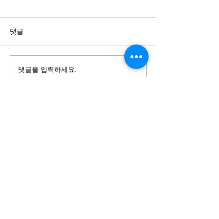
댓글
댓글을 입력하세요.
[강연] 레스토랑 그로잉업
[외식IT] 외식
5기 - 푸드테크 활용
성공을 위한 키워
이름
문의 하기
연락처
이메일