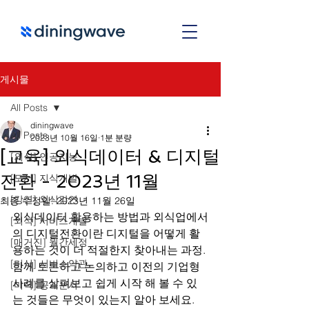
게시물
All Posts
diningwave
All Posts
2023년 10월 16일
1분 분량
[교육] 외식데이터 & 디지털
[외식] 인공지능
전환 - 2023년 11월
[도서] 지식개발
[강연] 외식강연
최종 수정일:
2023년 11월 26일
외식데이터 활용하는 방법과 외식업에서
[외식] 서비스개발
의 디지털전환이란 디지털을 어떻게 활
[매거진] 월간세정
용하는 것이 더 적절한지 찾아내는 과정. 
[미식] 서비스약관
함께 토론하고 논의하고 이전의 기업형 
사례를 살펴보고 쉽게 시작 해 볼 수 있
[미식] 공개문서
는 것들은 무엇이 있는지 알아 보세요. 